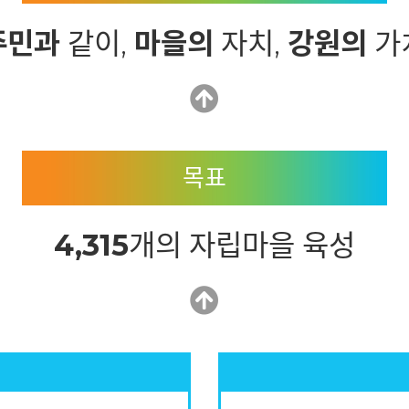
주민과
같이,
마을의
자치,
강원의
가
목표
4,315
개의 자립마을 육성