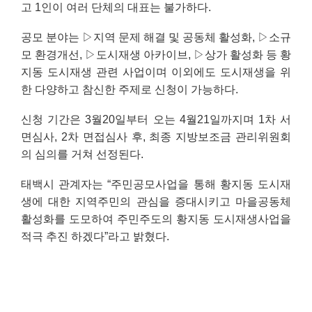
고
1
인이 여러 단체의 대표는 불가하다
.
공모 분야는
▷
지역 문제 해결 및 공동체 활성화
,
▷
소규
모 환경개선
,
▷
도시재생 아카이브
,
▷
상가 활성화 등 황
지동 도시재생 관련 사업이며 이외에도 도시재생을 위
한 다양하고 참신한 주제로 신청이 가능하다
.
신청 기간은
3
월
20
일부터 오는
4
월
21
일까지며
1
차 서
면심사
, 2
차 면접심사 후
,
최종 지방보조금 관리위원회
의 심의를 거쳐 선정된다
.
태백시 관계자는
“
주민공모사업을 통해 황지동 도시재
생에 대한 지역주민의 관심을 증대시키고 마을공동체
활성화를 도모하여 주민주도의 황지동 도시재생사업을
적극 추진 하겠다
”
라고 밝혔다
.