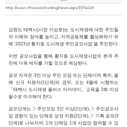
http://www.cfnews.kr/coding/news.aspx/1/1/74025
강원도 태백시
(
시장 이상호
)
는 도시재생에 대한 주민들
의 이해와 참여를 높이고
,
지역공동체를 활성화하기 위
해
‘2023
년 황지동 도시재생 주민공모사업
’
을 추진한다
.
이번 공모사업을 통해 황지동 도시재생사업의 본격 추
진에 더욱 박차를 가할 것으로 예상된다
.
공모 자격은
3
인 이상 주민 모임 또는 단체이며 특히
,
올
해 신규 지원자
(1
단계
)
의 경우
,
오는
4
월에 시행하는
「
태백시 도시재생 플러스 아카데미
」
교육을
3
회 이상
필수로 이수해야 한다
.
공모단계는
▷
주민모임
3
인 이상
(1
단계
),
▷
주민공모사
업 경험이 있는 단체로 성장 지원
(2
단계
),
▷
기획 공모
(3
단계
)
로 나눠지며
, 1
개 단체당
1
개 사업만 참여할 수 있